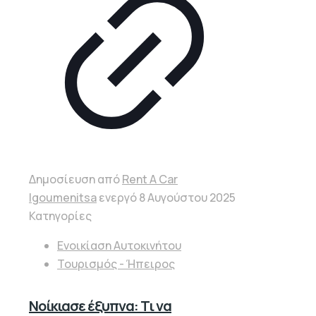
Δημοσίευση από
Rent A Car
Igoumenitsa
ενεργό
8 Αυγούστου 2025
Κατηγορίες
Ενοικίαση Αυτοκινήτου
Τουρισμός - Ήπειρος
Νοίκιασε έξυπνα: Τι να