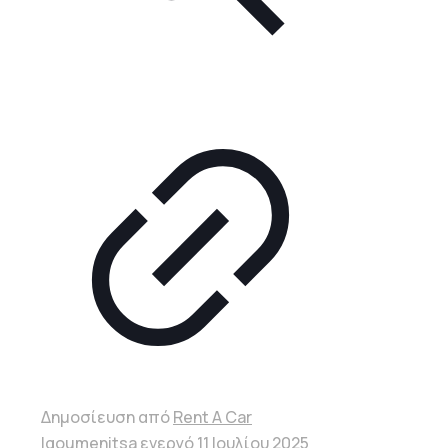
Δημοσίευση από
Rent A Car
Igoumenitsa
ενεργό
11 Ιουλίου 2025