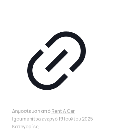
Δημοσίευση από
Rent A Car
Igoumenitsa
ενεργό
19 Ιουλίου 2025
Κατηγορίες