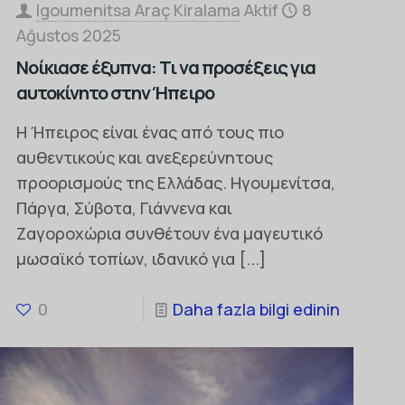
Igoumenitsa Araç Kiralama
Aktif
8
Ağustos 2025
Νοίκιασε έξυπνα: Τι να προσέξεις για
αυτοκίνητο στην Ήπειρο
Η Ήπειρος είναι ένας από τους πιο
αυθεντικούς και ανεξερεύνητους
προορισμούς της Ελλάδας. Ηγουμενίτσα,
Πάργα, Σύβοτα, Γιάννενα και
Ζαγοροχώρια συνθέτουν ένα μαγευτικό
μωσαϊκό τοπίων, ιδανικό για
[...]
0
Daha fazla bilgi edinin