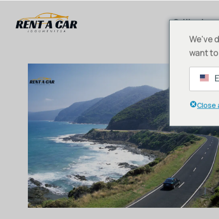
Orijinal
We've d
want to
E
Close 