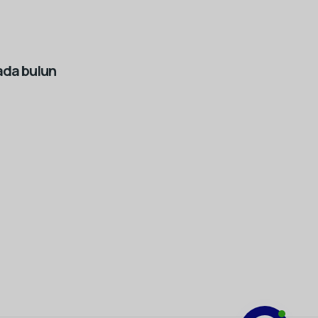
tada bulun
Bulgarian
Italian