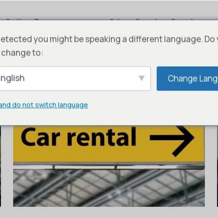
Online Rezervasyon
Sıkça Sorulan Sorular
etected you might be speaking a different language. Do
 change to:
nglish
Change Lan
and do not switch language