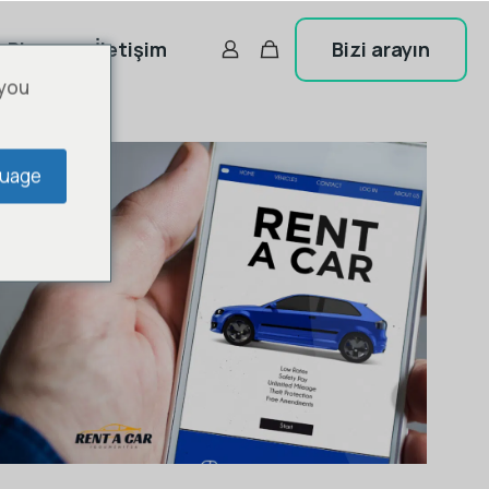
Bizi arayın
Blog
İletişim
 you
guage