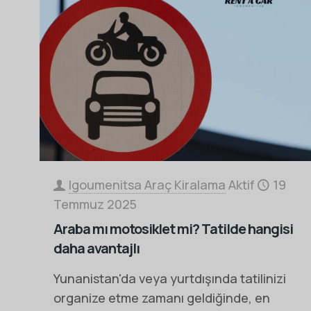
Igoumenitsa Araç Kiralama
Aktif
19
Temmuz 2025
Araba mı motosiklet mi? Tatilde hangisi
daha avantajlı
Yunanistan'da veya yurtdışında tatilinizi
organize etme zamanı geldiğinde, en