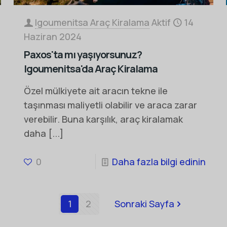
Igoumenitsa Araç Kiralama
Aktif
14
Haziran 2024
Paxos'ta mı yaşıyorsunuz?
Igoumenitsa'da Araç Kiralama
Özel mülkiyete ait aracın tekne ile
taşınması maliyetli olabilir ve araca zarar
verebilir. Buna karşılık, araç kiralamak
daha
[...]
0
Daha fazla bilgi edinin
1
2
Sonraki Sayfa