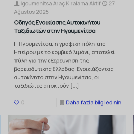
Igoumenitsa Araç Kiralama
Aktif
27
Ağustos 2025
Οδηγός Ενοικίασης Αυτοκινήτου
Ταξιδιωτών στην Ηγουμενίτσα
Η Ηγουμενίτσα, η γραφική πόλη της
Ηπείρου με το κομβικό λιμάνι, αποτελεί
πύλη για την εξερεύνηση της
βορειοδυτικής Ελλάδας. Ενοικιάζοντας
αυτοκίνητο στην Ηγουμενίτσα, οι
ταξιδιώτες αποκτούν
[...]
0
Daha fazla bilgi edinin