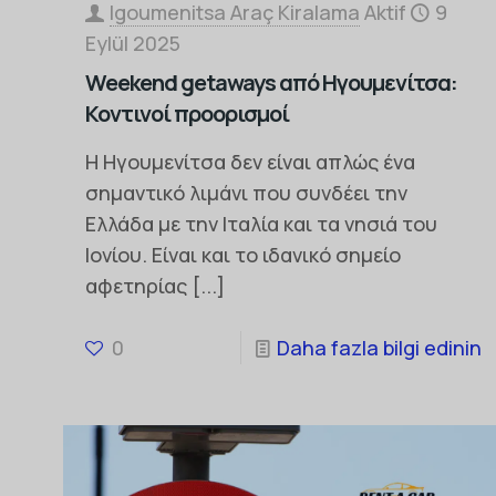
Igoumenitsa Araç Kiralama
Aktif
9
Eylül 2025
Weekend getaways από Ηγουμενίτσα:
Κοντινοί προορισμοί
Η Ηγουμενίτσα δεν είναι απλώς ένα
σημαντικό λιμάνι που συνδέει την
Ελλάδα με την Ιταλία και τα νησιά του
Ιονίου. Είναι και το ιδανικό σημείο
αφετηρίας
[...]
0
Daha fazla bilgi edinin