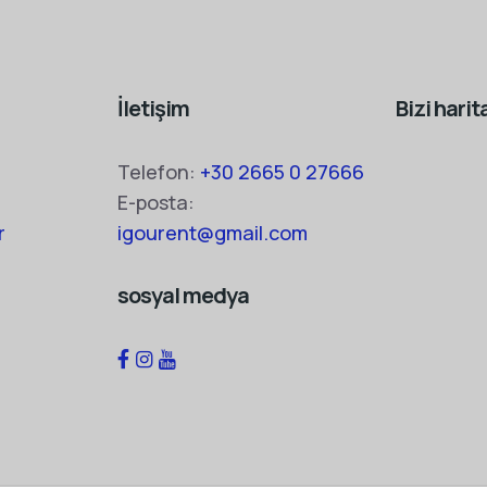
İletişim
Bizi hari
Telefon:
+30 2665 0 27666
E-posta:
r
igourent@gmail.com
sosyal medya