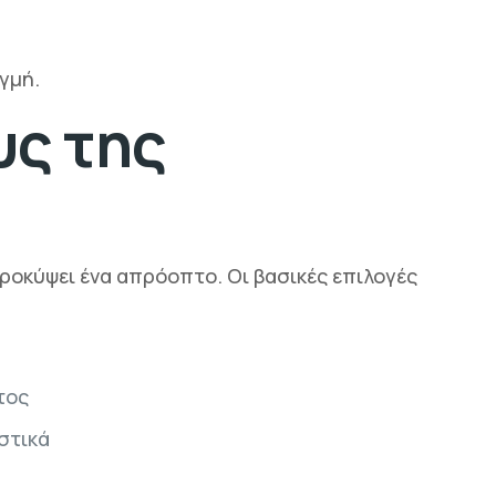
γμή.
υς της
προκύψει ένα απρόοπτο. Οι βασικές επιλογές
τος
στικά