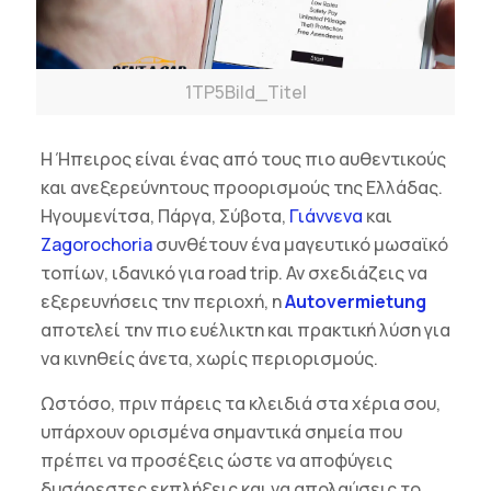
1TP5Bild_Titel
Η Ήπειρος είναι ένας από τους πιο αυθεντικούς
και ανεξερεύνητους προορισμούς της Ελλάδας.
Ηγουμενίτσα, Πάργα, Σύβοτα,
Γιάννενα
και
Zagorochoria
συνθέτουν ένα μαγευτικό μωσαϊκό
τοπίων, ιδανικό για road trip. Αν σχεδιάζεις να
εξερευνήσεις την περιοχή, η
Autovermietung
αποτελεί την πιο ευέλικτη και πρακτική λύση για
να κινηθείς άνετα, χωρίς περιορισμούς.
Ωστόσο, πριν πάρεις τα κλειδιά στα χέρια σου,
υπάρχουν ορισμένα σημαντικά σημεία που
πρέπει να προσέξεις ώστε να αποφύγεις
δυσάρεστες εκπλήξεις και να απολαύσεις το