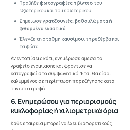
Τραβήξε
φωτογραφίες ή βίντεο
του
εξωτερικού και του εσωτερικού
Σημείωσε
γρατζουνιές, βαθουλώματα ή
φθαρμένα ελαστικά
Έλεγξε τη
στάθμη καυσίμου
, τη ρεζέρβα και
τα φώτα
Αν εντοπίσεις κάτι, ενημέρωσε άμεσα το
γραφείο ενοικίασης και φρόντισε να
καταγραφεί στο συμφωνητικό. Έτσι θα είσαι
καλυμμένος σε περίπτωση παρεξήγησης κατά
την επιστροφή.
6. Ενημερώσου για περιορισμούς
κυκλοφορίας ή χιλιομετρικά όρια
Κάθε εταιρεία μπορεί να έχει διαφορετικούς