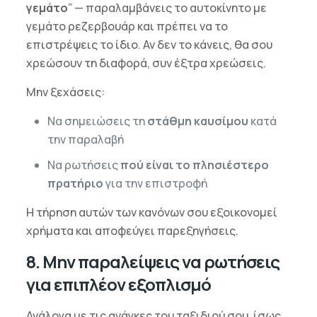
γεμάτο
” — παραλαμβάνεις το αυτοκίνητο με
γεμάτο ρεζερβουάρ και πρέπει να το
επιστρέψεις το ίδιο. Αν δεν το κάνεις, θα σου
χρεώσουν τη διαφορά, συν έξτρα χρεώσεις.
Μην ξεχάσεις:
Να σημειώσεις τη
στάθμη καυσίμου
κατά
την παραλαβή
Να ρωτήσεις
πού είναι το πλησιέστερο
πρατήριο
για την επιστροφή
Η τήρηση αυτών των κανόνων σου εξοικονομεί
χρήματα και αποφεύγει παρεξηγήσεις.
8. Μην παραλείψεις να ρωτήσεις
για επιπλέον εξοπλισμό
Ανάλογα με τις ανάγκες του ταξιδιού σου, ίσως