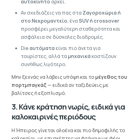
αυτοκίνητο
αρκεί.
Αν σχεδιάζεις να πας στα
Ζαγοροχώρια ή
στο Νεκρομαντείο
, ένα
SUV ή crossover
προσφέρει μεγαλύτερη σταθερότητα και
ασφάλεια σε δύσκολες διαδρομές.
Die
αυτόματα
είναι πιο άνετα για
τουρίστες, αλλά τα
μηχανικά
κοστίζουν
συνήθως λιγότερο.
Μην ξεχνάς να λάβεις υπόψη και το
μέγεθος του
πορτμπαγκάζ
— ειδικά αν ταξιδεύεις με
βαλίτσες ή εξοπλισμό.
3. Κάνε κράτηση νωρίς, ειδικά για
καλοκαιρινές περιόδους
Η Ήπειρος γίνεται ολοένα και πιο δημοφιλής το
καλοκαίρι, με επισκέπτες να φτάνουν με φέρι