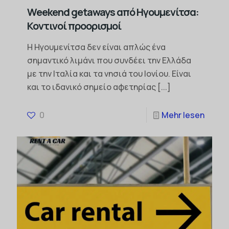
Weekend getaways από Ηγουμενίτσα:
Κοντινοί προορισμοί
Η Ηγουμενίτσα δεν είναι απλώς ένα
σημαντικό λιμάνι που συνδέει την Ελλάδα
με την Ιταλία και τα νησιά του Ιονίου. Είναι
και το ιδανικό σημείο αφετηρίας
[...]
0
Mehr lesen