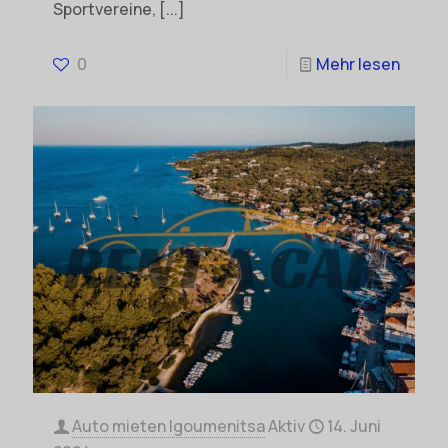
Sportvereine,
[...]
0
Mehr lesen
Auto mieten Igoumenitsa
Aktiv
14. Juni