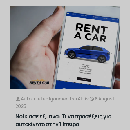
Auto mieten Igoumenitsa
Aktiv
8 August
2025
Νοίκιασε έξυπνα: Τι να προσέξεις για
αυτοκίνητο στην Ήπειρο