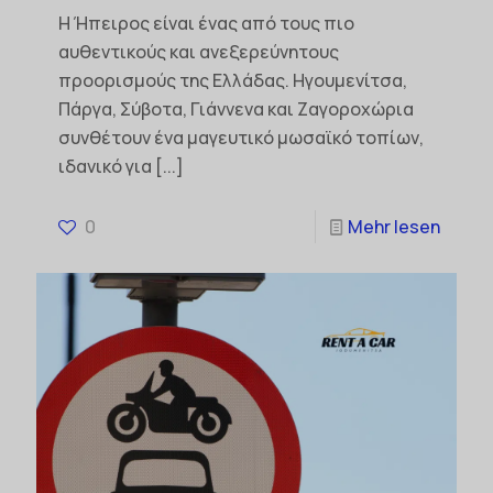
Η Ήπειρος είναι ένας από τους πιο
αυθεντικούς και ανεξερεύνητους
προορισμούς της Ελλάδας. Ηγουμενίτσα,
Πάργα, Σύβοτα, Γιάννενα και Ζαγοροχώρια
συνθέτουν ένα μαγευτικό μωσαϊκό τοπίων,
ιδανικό για
[...]
0
Mehr lesen