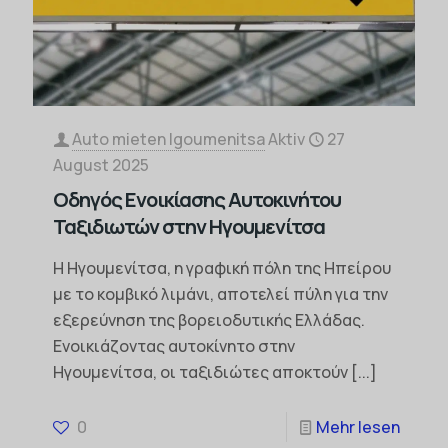
Auto mieten Igoumenitsa
Aktiv
27
August 2025
Οδηγός Ενοικίασης Αυτοκινήτου
Ταξιδιωτών στην Ηγουμενίτσα
Η Ηγουμενίτσα, η γραφική πόλη της Ηπείρου
με το κομβικό λιμάνι, αποτελεί πύλη για την
εξερεύνηση της βορειοδυτικής Ελλάδας.
Ενοικιάζοντας αυτοκίνητο στην
Ηγουμενίτσα, οι ταξιδιώτες αποκτούν
[...]
0
Mehr lesen