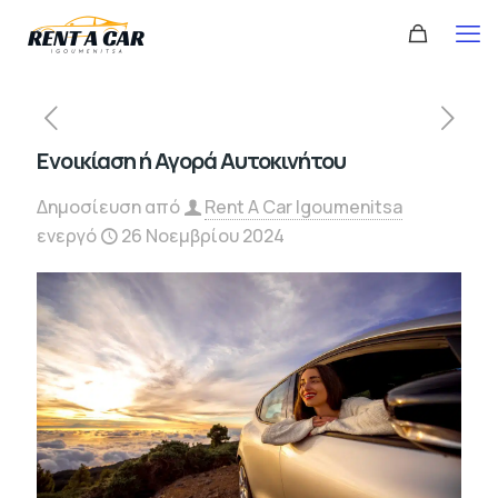
Ενοικίαση ή Αγορά Αυτοκινήτου
Δημοσίευση από
Rent A Car Igoumenitsa
ενεργό
26 Νοεμβρίου 2024