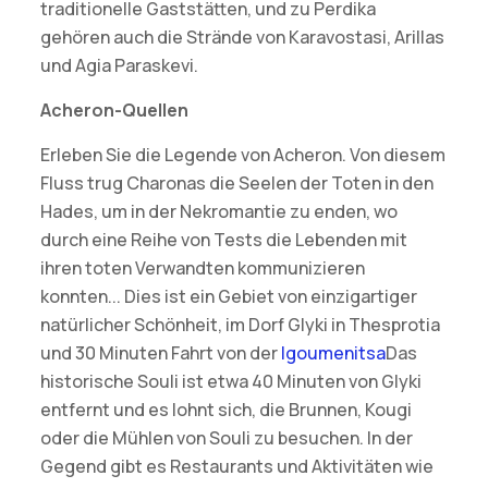
traditionelle Gaststätten, und zu Perdika
gehören auch die Strände von Karavostasi, Arillas
und Agia Paraskevi.
Acheron-Quellen
Erleben Sie die Legende von Acheron. Von diesem
Fluss trug Charonas die Seelen der Toten in den
Hades, um in der Nekromantie zu enden, wo
durch eine Reihe von Tests die Lebenden mit
ihren toten Verwandten kommunizieren
konnten... Dies ist ein Gebiet von einzigartiger
natürlicher Schönheit, im Dorf Glyki in Thesprotia
und 30 Minuten Fahrt von der
Igoumenitsa
Das
historische Souli ist etwa 40 Minuten von Glyki
entfernt und es lohnt sich, die Brunnen, Kougi
oder die Mühlen von Souli zu besuchen. In der
Gegend gibt es Restaurants und Aktivitäten wie