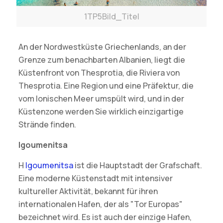
1TP5Bild_Titel
An der Nordwestküste Griechenlands, an der
Grenze zum benachbarten Albanien, liegt die
Küstenfront von Thesprotia, die Riviera von
Thesprotia. Eine Region und eine Präfektur, die
vom Ionischen Meer umspült wird, und in der
Küstenzone werden Sie wirklich einzigartige
Strände finden.
Igoumenitsa
Η
Igoumenitsa
ist die Hauptstadt der Grafschaft.
Eine moderne Küstenstadt mit intensiver
kultureller Aktivität, bekannt für ihren
internationalen Hafen, der als "Tor Europas"
bezeichnet wird. Es ist auch der einzige Hafen,