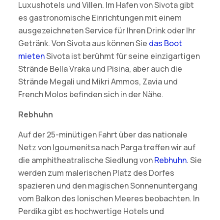
Luxushotels und Villen. Im Hafen von Sivota gibt
es gastronomische Einrichtungen mit einem
ausgezeichneten Service für Ihren Drink oder Ihr
Getränk. Von Sivota aus können Sie
das Boot
mieten
Sivota ist berühmt für seine einzigartigen
Strände Bella Vraka und Pisina, aber auch die
Strände Megali und Mikri Ammos, Zavia und
French Molos befinden sich in der Nähe.
Rebhuhn
Auf der 25-minütigen Fahrt über das nationale
Netz von Igoumenitsa nach Parga treffen wir auf
die amphitheatralische Siedlung von
Rebhuhn
. Sie
werden zum malerischen Platz des Dorfes
spazieren und den magischen Sonnenuntergang
vom Balkon des Ionischen Meeres beobachten. In
Perdika gibt es hochwertige Hotels und