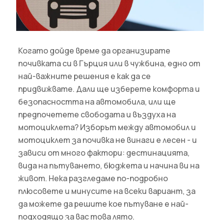
Когато дойде време да организирате
почивката си в Гърция или в чужбина, едно от
най-важните решения е как да се
придвижвате. Дали ще изберете комфорта и
безопасността на автомобила, или ще
предпочетете свободата и въздуха на
мотоциклета? Изборът между автомобил и
мотоциклет за почивка не винаги е лесен - и
зависи от много фактори: дестинацията,
вида на пътуването, бюджета и начина ви на
живот. Нека разгледаме по-подробно
плюсовете и минусите на всеки вариант, за
да можете да решите кое пътуване е най-
подходящо за вас това лято.