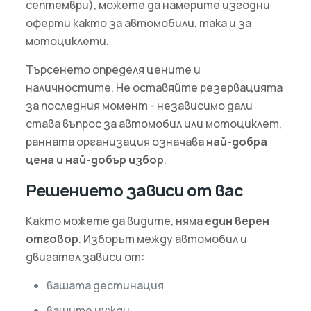
септември), можете да намерите изгодни
оферти както за автомобили, така и за
мотоциклети.
Търсенето определя цените и
наличностите. Не оставяйте резервацията
за последния момент - независимо дали
става въпрос за автомобил или мотоциклет,
ранната организация означава
най-добра
цена и най-добър избор
.
Решението зависи от вас
Както можете да видите, няма
един верен
отговор
. Изборът между автомобил и
двигател зависи от:
вашата дестинация
вашите нужди