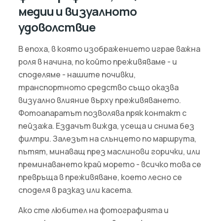
медии и визуалното
удоволствие
В епоха, в която изображението играе важна
роля в начина, по който преживяваме - и
споделяме - нашите почивки,
транспортното средство също оказва
визуално влияние върху преживяването.
Фотоапаратът позволява пряк контакт с
пейзажа. Ездачът вижда, усеща и снима без
филтри. Залезът на слънцето по маршрута,
пътят, минаващ през маслинови горички, или
преминаването край морето - всичко това се
превръща в преживяване, което лесно се
споделя в разказ или касета.
Ако сте любител на фотографията и