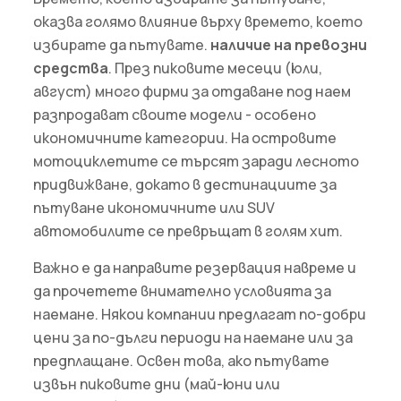
оказва голямо влияние върху времето, което
избирате да пътувате.
наличие на превозни
средства
. През пиковите месеци (юли,
август) много фирми за отдаване под наем
разпродават своите модели - особено
икономичните категории. На островите
мотоциклетите се търсят заради лесното
придвижване, докато в дестинациите за
пътуване икономичните или SUV
автомобилите се превръщат в голям хит.
Важно е да направите резервация навреме и
да прочетете внимателно условията за
наемане. Някои компании предлагат по-добри
цени за по-дълги периоди на наемане или за
предплащане. Освен това, ако пътувате
извън пиковите дни (май-юни или