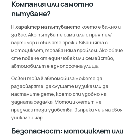
Компания или самотно
пътуване?
Η
характер на пътуването
което е важно и
за вас. Ако пътувате сами или с приятел/
партньор и обичате преживяванията с
мотоциклет, тогава няма проблем. Ако обаче
сте повече от един човек или семейство,
автомобилът е еднопосочна улица.
Освен това в автомобила можете да
разговаряте, да слушате музика или да
настаните дете, което спи удобно на
задната седалка. Мотоциклетът не
предлага тези удобства, въпреки че има своя
уникален чар.
Безопасност: мотоциклет или