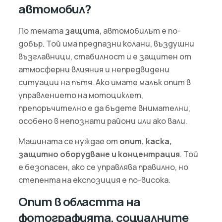
автомобил?
По темата
защита
, автомобилът е по-
добър. Той има предпазни колани, въздушни
възглавници, стабилност и е защитен от
атмосферни влияния и непредвидени
ситуации на пътя. Ако имате малък опит в
управлението на мотоциклет,
препоръчително е да бъдете внимателни,
особено в непознати райони или ако вали.
Машината се нуждае от
опит, каска,
защитно оборудване и концентрация
. Той
е безопасен, ако се управлява правилно, но
степента на експозиция е по-висока.
Опит в областта на
фотографията, социалните