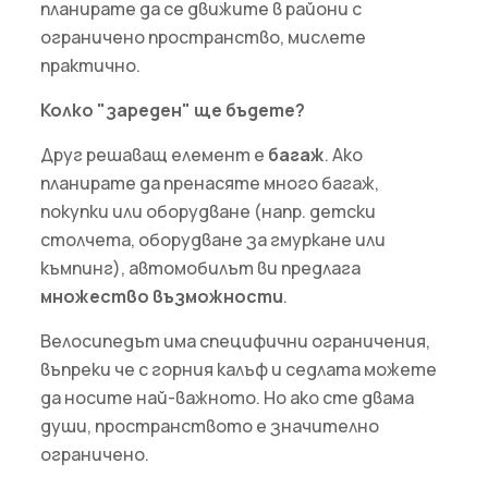
планирате да се движите в райони с
ограничено пространство, мислете
практично.
Колко "зареден" ще бъдете?
Друг решаващ елемент е
багаж
. Ако
планирате да пренасяте много багаж,
покупки или оборудване (напр. детски
столчета, оборудване за гмуркане или
къмпинг), автомобилът ви предлага
множество възможности
.
Велосипедът има специфични ограничения,
въпреки че с горния калъф и седлата можете
да носите най-важното. Но ако сте двама
души, пространството е значително
ограничено.