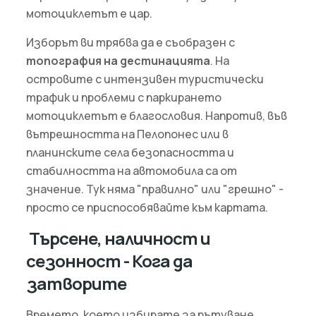
мотоциклетът е цар.
Изборът ви трябва да е съобразен с
топография на дестинацията
. На
островите с интензивен туристически
трафик и проблеми с паркирането
мотоциклетът е благословия. Напротив, във
вътрешността на Пелопонес или в
планинските села безопасността и
стабилността на автомобила са от
значение. Тук няма "правилно" или "грешно" -
просто се приспособявайте към картата.
Търсене, наличност и
сезонност - Кога да
затворите
Времето, което избирате за пътуване,