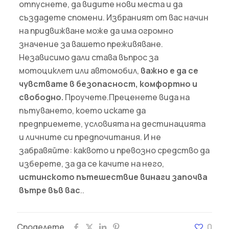
отпуснете, да видите нови места и да
създадете спомени. Избраният от вас начин
на придвижване може да има огромно
значение за вашето преживяване.
Независимо дали става въпрос за
мотоциклет или автомобил,
важно е да се
чувствате в безопасност, комфортно и
свободно.
Проучете.Преценете вида на
пътуването, което искате да
предприемете, условията на дестинацията
и личните си предпочитания. И не
забравяйте: каквото и превозно средство да
изберете, за да се качите на него,
истинското пътешествие винаги започва
вътре във вас
..
Споделете
0