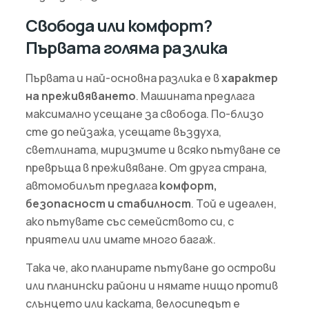
Свобода или комфорт?
Първата голяма разлика
Първата и най-основна разлика е в
характер
на преживяването
. Машината предлага
максимално усещане за свобода. По-близо
сте до пейзажа, усещате въздуха,
светлината, миризмите и всяко пътуване се
превръща в преживяване. От друга страна,
автомобилът предлага
комфорт,
безопасност и стабилност
. Той е идеален,
ако пътувате със семейството си, с
приятели или имате много багаж.
Така че, ако планирате пътуване до острови
или планински райони и нямате нищо против
слънцето или каската, велосипедът е