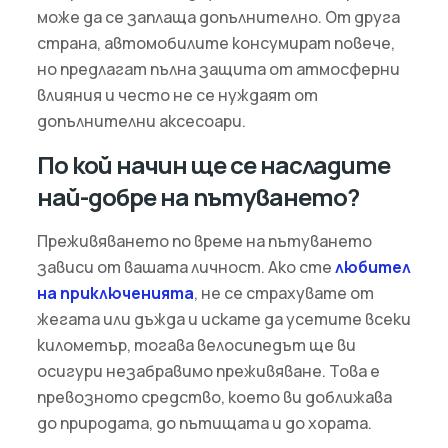
може да се заплаща допълнително. От друга
страна, автомобилите консумират повече,
но предлагат пълна защита от атмосферни
влияния и често не се нуждаят от
допълнителни аксесоари.
По кой начин ще се насладите
най-добре на пътуването?
Преживяването по време на пътуването
зависи от вашата личност. Ако сте
любител
на приключенията
, не се страхувате от
жегата или дъжда и искате да усетите всеки
километър, тогава велосипедът ще ви
осигури незабравимо преживяване. Това е
превозното средство, което ви доближава
до природата, до пътищата и до хората.