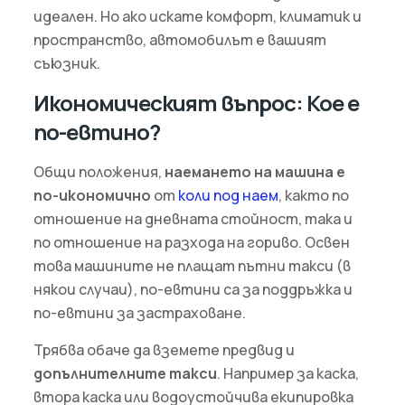
идеален. Но ако искате комфорт, климатик и
пространство, автомобилът е вашият
съюзник.
Икономическият въпрос: Кое е
по-евтино?
Общи положения,
наемането на машина е
по-икономично
от
коли под наем
, както по
отношение на дневната стойност, така и
по отношение на разхода на гориво. Освен
това машините не плащат пътни такси (в
някои случаи), по-евтини са за поддръжка и
по-евтини за застраховане.
Трябва обаче да вземете предвид и
допълнителните такси
. Например за каска,
втора каска или водоустойчива екипировка