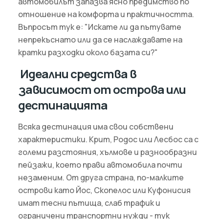
автомобилът запазва ясно предимство по
отношение на комфорта и практичността.
Въпросът тук е: "Искате ли да пътувате
непрекъснато или да се наслаждавате на
кратки разходки около базата си?"
Идеални средства в
зависимост от острова или
дестинацията
Всяка дестинация има свои собствени
характеристики. Крит, Родос или Лесбос са с
големи разстояния, хълмове и разнообразни
пейзажи, което прави автомобила почти
незаменим. От друга страна, по-малките
острови като Йос, Скопелос или Куфонисия
имат тесни пътища, слаб трафик и
ограничени транспортни нужди - тук