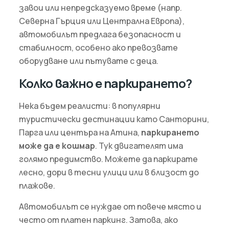
завои или непредсказуемо време (напр.
Северна Гърция или Централна Европа),
автомобилът предлага безопасност и
стабилност, особено ако превозвате
оборудване или пътувате с деца.
Колко важно е паркирането?
Нека бъдем реалисти: в популярни
туристически дестинации като Санторини,
Парга или центъра на Атина,
паркирането
може да е кошмар
. Тук двигателят има
голямо предимство. Можете да паркирате
лесно, дори в тесни улици или в близост до
плажове.
Автомобилът се нуждае от повече място и
често от платен паркинг. Затова, ако