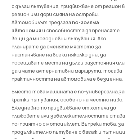
с дълги пътувания, придвижване от регион в
регион или дори смяна на острови.
Автомобилът предлага
по-голяма
автономия
и способността да пренасяте
вещи за многодневни пътувания. Ако
планирате да сменяте мястото за
настаняване на всеки няколко дни, да
посещавате места на дълги разстояния или
да имате алтернативни маршрути, тогава
практичността на автомобила е безценна.
Вместо това машината е по-универсална за
кратки пътувания, особено на местно ниво.
Ежедневното придвижване от хотела до
плажовете или забележителностите става
по-приятно с мотоциклет. Въпреки това, за
продължително пътуване с багаж и пътници,