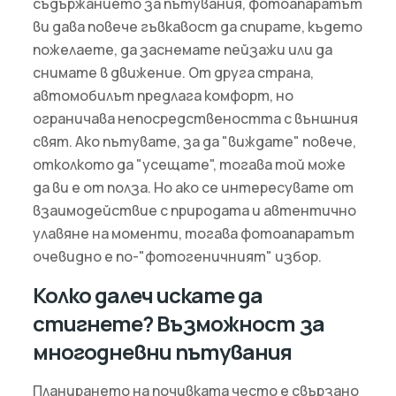
съдържанието за пътувания, фотоапаратът
ви дава повече гъвкавост да спирате, където
пожелаете, да заснемате пейзажи или да
снимате в движение. От друга страна,
автомобилът предлага комфорт, но
ограничава непосредствеността с външния
свят. Ако пътувате, за да "виждате" повече,
отколкото да "усещате", тогава той може
да ви е от полза. Но ако се интересувате от
взаимодействие с природата и автентично
улавяне на моменти, тогава фотоапаратът
очевидно е по-"фотогеничният" избор.
Колко далеч искате да
стигнете? Възможност за
многодневни пътувания
Планирането на почивката често е свързано