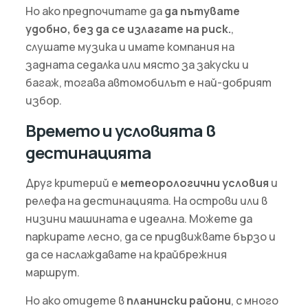
Но ако предпочитате да
да пътувате
удобно, без да се излагате на риск.
,
слушате музика и имате компания на
задната седалка или място за закуски и
багаж, тогава автомобилът е най-добрият
избор.
Времето и условията в
дестинацията
Друг критерий е
метеорологични условия
и
релефа на дестинацията. На острови или в
низини машината е идеална. Можете да
паркирате лесно, да се придвижвате бързо и
да се наслаждавате на крайбрежния
маршрут.
Но ако отидете в
планински райони
, с много