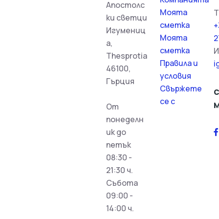
Апостолс
Моята
Т
ки светци
сметка
+
Игумениц
Моята
2
а,
сметка
И
Thesprotia
Правила и
i
46100,
условия
Гърция
Свържете
с
се с
От
понеделн
ик до
петък
08:30 -
21:30 ч.
Събота
09:00 -
14:00 ч.