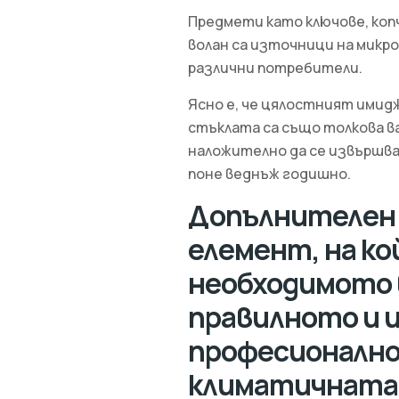
Предмети като ключове, коп
волан са източници на микр
различни потребители.
Ясно е, че цялостният имид
стъклата са също толкова ва
наложително да се извършв
поне веднъж годишно.
Допълнителен 
елемент, на ко
необходимото 
правилното и 
професионално
климатичната 