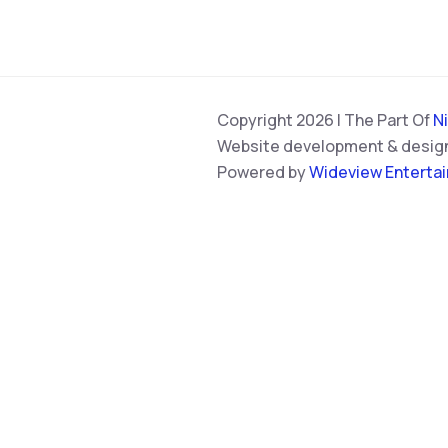
Copyright 2026 | The Part Of
N
Website development & desig
Powered by
Wideview Enterta