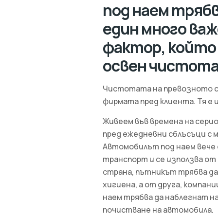
под наем трябв
един много важ
фактор, който 
освен чистота
Чистотата на превозното ср
фирмата пред клиента. Тя е 
Живеем във времена на серио
пред ежедневни сблъсъци с м
Автомобилът под наем вече 
транспорт и се използва от
страна, пътникът трябва да
хигиена, а от друга, компан
наем трябва да наблегнат н
почистване на автомобила.