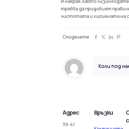
И накрая, както лизингодат
трябва да придобият правил
чистотата и хигиената на 
Споделете
Коли под н
Адрес
Връзки
с
39-41
Компанията