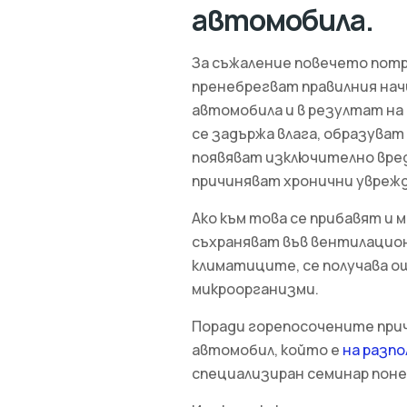
автомобила.
За съжаление повечето пот
пренебрегват правилния начи
автомобила и в резултат н
се задържа влага, образуват
появяват изключително вред
причиняват хронични увреж
Ако към това се прибавят и
съхраняват във вентилацио
климатиците, се получава о
микроорганизми.
Поради горепосочените при
автомобил, който е
на разп
специализиран семинар поне