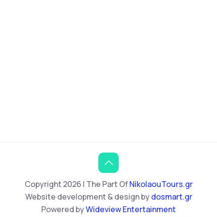
Bulgarian
Italian
Copyright 2026 | The Part Of
NikolaouTours.gr
German
Website development & design by
dosmart.gr
English
Powered by
Wideview Entertainment
Greek