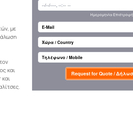
ών, με
νάλωση
τον
ος και
 και
αλίτσες.