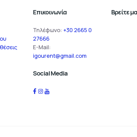
Επικοινωνία
Βρείτε μ
Τηλέφωνο:
+30 2665 0
μου
27666
θέσεις
E-Mail:
igourent@gmail.com
Social Media