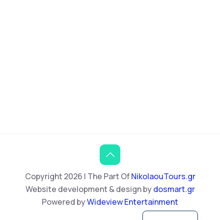
Turkish
Bulgarian
Copyright 2026 | The Part Of
NikolaouTours.gr
Italian
Website development & design by
dosmart.gr
German
Powered by
Wideview Entertainment
English