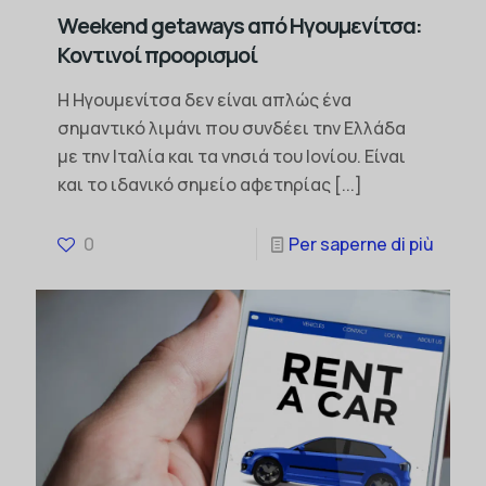
Weekend getaways από Ηγουμενίτσα:
Κοντινοί προορισμοί
Η Ηγουμενίτσα δεν είναι απλώς ένα
σημαντικό λιμάνι που συνδέει την Ελλάδα
με την Ιταλία και τα νησιά του Ιονίου. Είναι
και το ιδανικό σημείο αφετηρίας
[...]
0
Per saperne di più