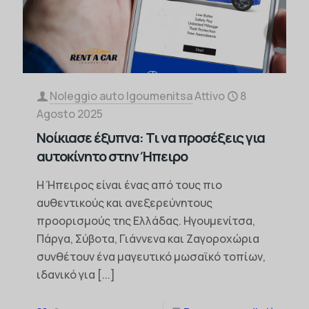
Noleggio auto Igoumenitsa
Attivo
8
Agosto 2025
Νοίκιασε έξυπνα: Τι να προσέξεις για
αυτοκίνητο στην Ήπειρο
Η Ήπειρος είναι ένας από τους πιο
αυθεντικούς και ανεξερεύνητους
προορισμούς της Ελλάδας. Ηγουμενίτσα,
Πάργα, Σύβοτα, Γιάννενα και Ζαγοροχώρια
συνθέτουν ένα μαγευτικό μωσαϊκό τοπίων,
ιδανικό για
[...]