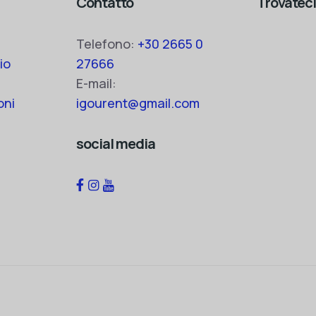
Contatto
Trovateci
Telefono:
+30 2665 0
io
27666
E-mail:
oni
igourent@gmail.com
social media