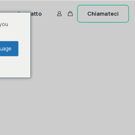
Chiamateci
og
Contatto
 you
guage