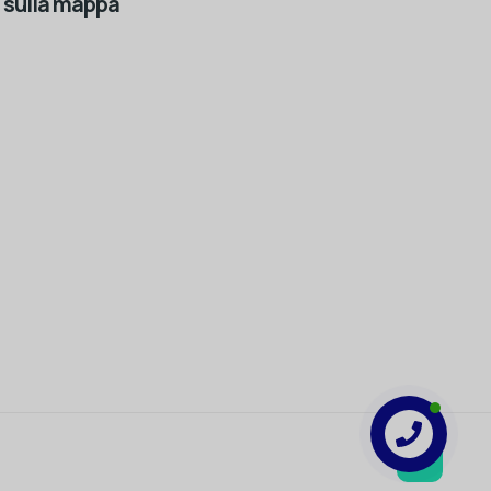
 sulla mappa
Turkish
Bulgarian
German
Contact us
English