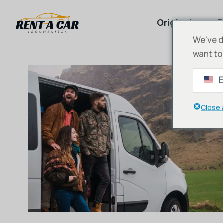
Originale
P
We've d
want to
E
Close 