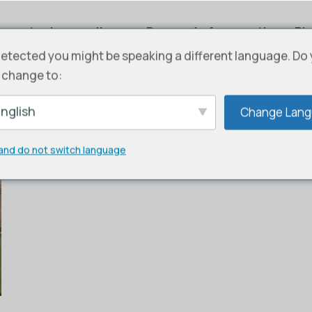
renotazione online
Domande frequenti
Bl
etected you might be speaking a different language. Do
 change to:
nglish
Change Lan
and do not switch language