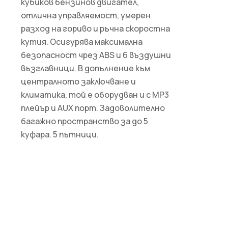
кубиков бензинов двигател,
отлична управляемост, умерен
разход на гориво и ръчна скоростна
кутия. Осигурява максимална
безопасност чрез ABS и 6 въздушни
възглавници. В допълнение към
централното заключване и
климатика, той е оборудван и с MP3
плейър и AUX порт. Задоволително
багажно пространство за до 5
куфара. 5 пътници.