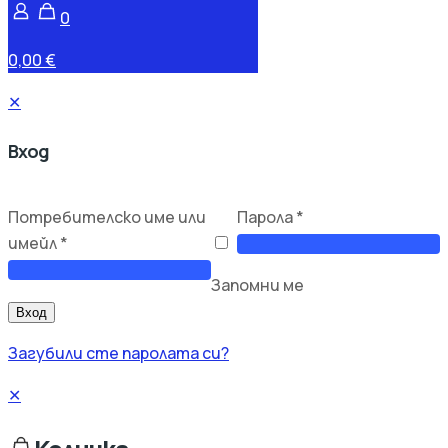
0
0,00 €
✕
Вход
Потребителско име или
Парола
*
имейл
*
Запомни ме
Вход
Загубили сте паролата си?
✕